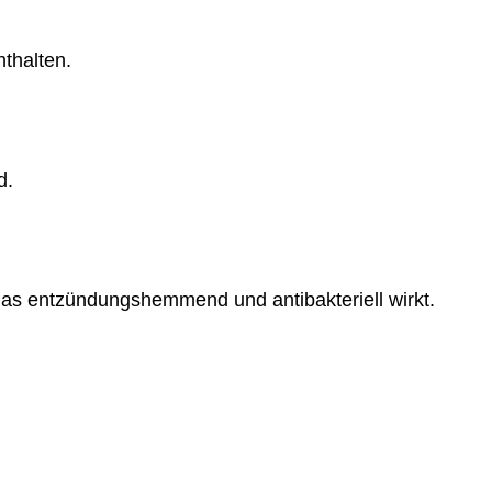
nthalten.
d.
, das entzündungshemmend und antibakteriell wirkt.